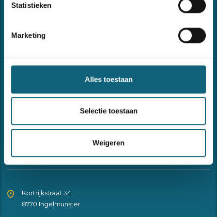
Statistieken
Recent nieuws
Marketing
Forma opnieuw ISO 9001- en ISO 27001-gecertificeerd
27 februari 2026
Alles toestaan
Hervorming KMO-portefeuille 2026
Selectie toestaan
30 januari 2026
Weigeren
Contact
Kortrijkstraat 34
8770 Ingelmunster