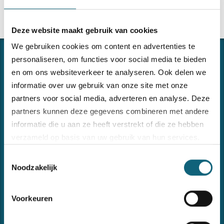
Deze website maakt gebruik van cookies
We gebruiken cookies om content en advertenties te
personaliseren, om functies voor social media te bieden
en om ons websiteverkeer te analyseren. Ook delen we
informatie over uw gebruik van onze site met onze
partners voor social media, adverteren en analyse. Deze
partners kunnen deze gegevens combineren met andere
informatie die u aan ze heeft verstrekt of die ze hebben
CONNECTING THE DOTS
verzameld op basis van uw gebruik van hun services.
Forma ondersteunt u in het implementeren en onderhouden
van uw managementsystemen of andere begeleidings- of
Toestemmingsselectie
opleidingsvragen omtrent kwaliteit, veiligheid, milieu en
Bezoek onze
cookiebeleid pagina
Noodzakelijk
informatieveiligheid.
Voorkeuren