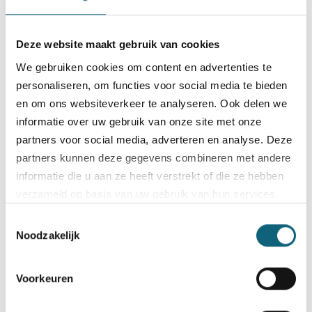
Deze website maakt gebruik van cookies
We gebruiken cookies om content en advertenties te
personaliseren, om functies voor social media te bieden
en om ons websiteverkeer te analyseren. Ook delen we
informatie over uw gebruik van onze site met onze
partners voor social media, adverteren en analyse. Deze
partners kunnen deze gegevens combineren met andere
informatie die u aan ze heeft verstrekt of die ze hebben
Na de lancering van Sufficio 2.0 worden de begeleiders van
verzameld op basis van uw gebruik van hun services.
Forma klaargestoomd om met de nieuwe versie aan de
slag te gaan.
Toestemmingsselectie
Bezoek onze
cookiebeleid pagina
Noodzakelijk
read more
Voorkeuren