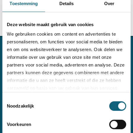
Toestemming
Details
Over
Deze website maakt gebruik van cookies
We gebruiken cookies om content en advertenties te
personaliseren, om functies voor social media te bieden
en om ons websiteverkeer te analyseren. Ook delen we
informatie over uw gebruik van onze site met onze
partners voor social media, adverteren en analyse. Deze
partners kunnen deze gegevens combineren met andere
informatie die u aan ze heeft verstrekt of die ze hebben
verzameld op basis van uw gebruik van hun services.
CONNECTING THE DOTS
Forma ondersteunt u in het implementeren en onderhouden
Toestemmingsselectie
van uw managementsystemen of andere begeleidings- of
Bezoek onze
cookiebeleid pagina
Noodzakelijk
opleidingsvragen omtrent kwaliteit, veiligheid, milieu en
informatieveiligheid.
Voorkeuren