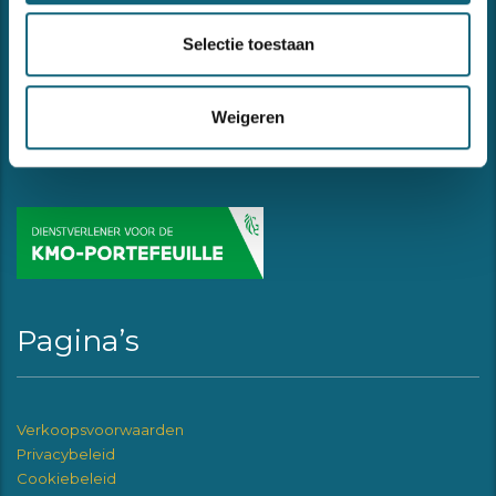
Kortrijkstraat 34
Selectie toestaan
8770 Ingelmunster
+32 56 70 77 30
Weigeren
info@formabv.be
Pagina’s
Verkoopsvoorwaarden
Privacybeleid
Cookiebeleid