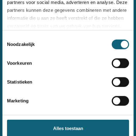
partners voor social media, adverteren en analyse. Deze
partners kunnen deze gegevens combineren met andere
informatie die u aan ze heeft verstrekt of die ze hebben
verzameld op basis van uw gebruik van hun services.
Recent nieuws
Toestemmingsselectie
Bezoek onze
cookiebeleid pagina
Noodzakelijk
Forma opnieuw ISO 9001- en ISO 27001-gecertificeerd
Voorkeuren
27 februari 2026
Statistieken
Hervorming KMO-portefeuille 2026
30 januari 2026
Marketing
Contact
Alles toestaan