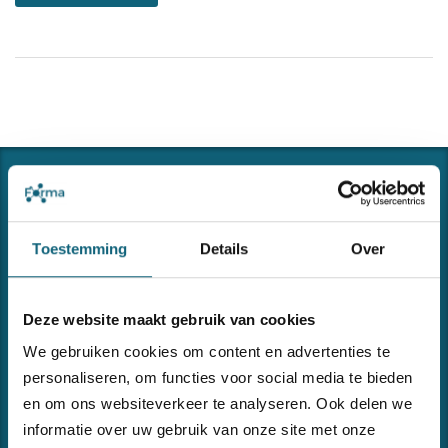
Toestemming
Details
Over
Deze website maakt gebruik van cookies
CONNECTING THE DOTS
Forma ondersteunt u in het implementeren en onderhouden
We gebruiken cookies om content en advertenties te
van uw managementsystemen of andere begeleidings- of
personaliseren, om functies voor social media te bieden
opleidingsvragen omtrent kwaliteit, veiligheid, milieu en
en om ons websiteverkeer te analyseren. Ook delen we
informatieveiligheid.
informatie over uw gebruik van onze site met onze