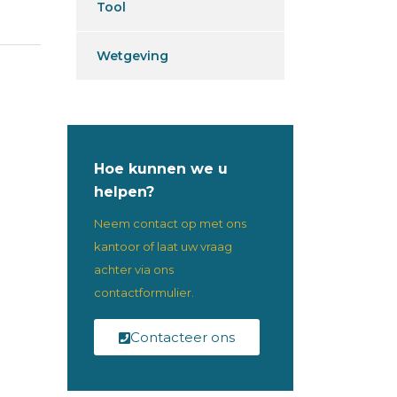
Tool
Wetgeving
Hoe kunnen we u
helpen?
Neem contact op met ons
kantoor of laat uw vraag
achter via ons
contactformulier.
Contacteer ons