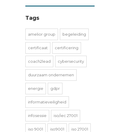
Tags
amelior group
begeleiding
certificaat
certificering
coach2lead
cybersecurity
duurzaam ondernemen
energie
gdpr
informatieveiligheid
infosessie
iso/iec 27001
iso 9001
iso9001
iso 27001