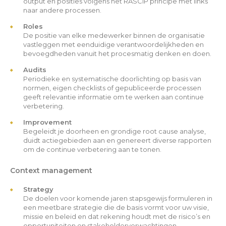
output en posities volgens het RASCIP principe met links
naar andere processen.
Roles
De positie van elke medewerker binnen de organisatie
vastleggen met eenduidige verantwoordelijkheden en
bevoegdheden vanuit het procesmatig denken en doen.
Audits
Periodieke en systematische doorlichting op basis van
normen, eigen checklists of gepubliceerde processen
geeft relevantie informatie om te werken aan continue
verbetering.
Improvement
Begeleidt je doorheen en grondige root cause analyse,
duidt actiegebieden aan en genereert diverse rapporten
om de continue verbetering aan te tonen.
Context management
Strategy
De doelen voor komende jaren stapsgewijs formuleren in
een meetbare strategie die de basis vormt voor uw visie,
missie en beleid en dat rekening houdt met de risico’s en
opportuniteiten en stakeholderverwachtingen.