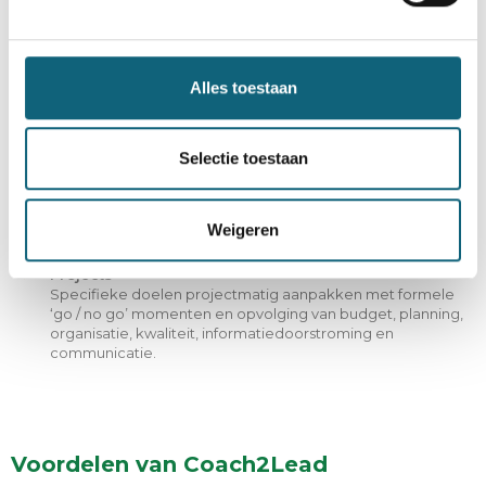
dominantie of afwezigheid.
Change
Sommige projecten zijn gericht op het doorvoeren van
Alles toestaan
fundamentele veranderingen. Via deze module is er de
mogelijkheid om via 360° feedback alle hinderpalen en
potentiële oplossingen in kaart te brengen.
Selectie toestaan
Time
Een analytisch inzicht verkrijgen in je eigen tijdsbesteding
en dat van je medewerkers bij de uitvoering van de job
om tijdsverslinders en tijdsverstoorders bij de kraag te
Weigeren
vatten.
Projects
Specifieke doelen projectmatig aanpakken met formele
‘go / no go’ momenten en opvolging van budget, planning,
organisatie, kwaliteit, informatiedoorstroming en
communicatie.
Voordelen van Coach2Lead