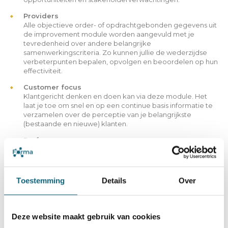
Providers
Alle objectieve order- of opdrachtgebonden gegevens uit
de improvement module worden aangevuld met je
tevredenheid over andere belangrijke
samenwerkingscriteria. Zo kunnen jullie de wederzijdse
verbeterpunten bepalen, opvolgen en beoordelen op hun
effectiviteit.
Customer focus
Klantgericht denken en doen kan via deze module. Het
laat je toe om snel en op een continue basis informatie te
verzamelen over de perceptie van je belangrijkste
(bestaande en nieuwe) klanten.
Performance
Automatisch gegenereerde systeemgerelateerde KPI’s
die objectief aantonen in welke mate het
managementsysteem leeft en presteert.
Toestemming
Details
Over
Human resources management
Deze website maakt gebruik van cookies
Values & emotions
De ‘values’ gebaseerd op de theorie van Dr. Graves en de