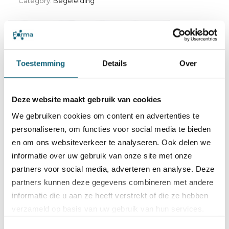
Category:
Begeleiding
Toestemming
Details
Over
Deze website maakt gebruik van cookies
We gebruiken cookies om content en advertenties te
De geldigheid van de OHSAS 18001 certificaten wordt met
personaliseren, om functies voor social media te bieden
6 maanden verlengd. Deze blijven momenteel geldig tot
en om ons websiteverkeer te analyseren. Ook delen we
30 september 2021. Daarna is enkel het ISO 45001
informatie over uw gebruik van onze site met onze
certificaat geldig.
partners voor social media, adverteren en analyse. Deze
partners kunnen deze gegevens combineren met andere
read more
informatie die u aan ze heeft verstrekt of die ze hebben
verzameld op basis van uw gebruik van hun services.