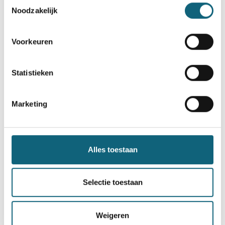
Toestemmingsselectie
Bezoek onze
cookiebeleid pagina
Noodzakelijk
Safety workshops @ expo Gent
Voorkeuren
8 december 2019
Statistieken
Category:
Infosessie
Marketing
Alles toestaan
Selectie toestaan
Weigeren
Op 28 november 2019 vond het Safety Works congress