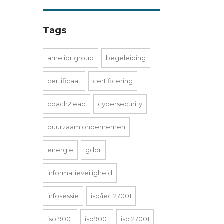
Tags
amelior group
begeleiding
certificaat
certificering
coach2lead
cybersecurity
duurzaam ondernemen
energie
gdpr
informatieveiligheid
infosessie
iso/iec 27001
iso 9001
iso9001
iso 27001