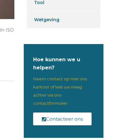
Tool
Wetgeving
én ISO
Hoe kunnen we u
helpen?
Neem contact op met ons
kantoor of laat uw vraag
achter via ons
contactformulier.
Contacteer ons