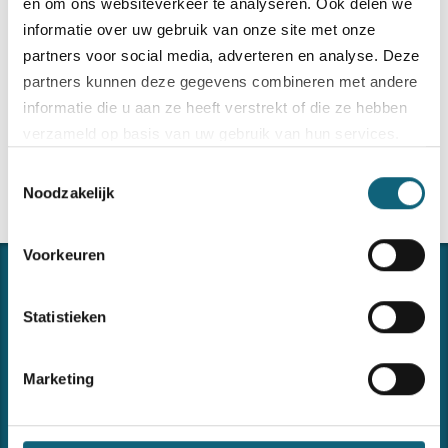
en om ons websiteverkeer te analyseren. Ook delen we
Forma zoekt een begeleider informatieveiligheid.
informatie over uw gebruik van onze site met onze
partners voor social media, adverteren en analyse. Deze
read more
partners kunnen deze gegevens combineren met andere
informatie die u aan ze heeft verstrekt of die ze hebben
verzameld op basis van uw gebruik van hun services.
Toestemmingsselectie
Bezoek onze
cookiebeleid pagina
Noodzakelijk
Voorkeuren
Statistieken
Marketing
CONNECTING THE DOTS
Forma ondersteunt u in het implementeren en onderhouden