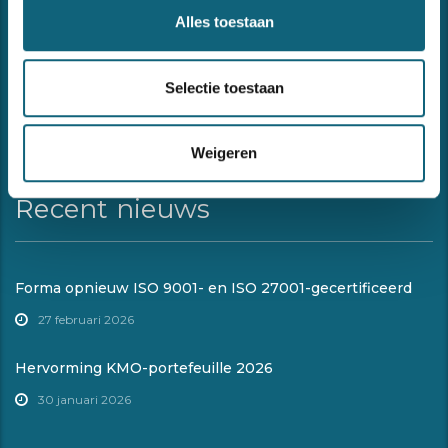
van uw managementsystemen of andere begeleidings- of
Alles toestaan
opleidingsvragen omtrent kwaliteit, veiligheid, milieu en
informatieveiligheid.
Selectie toestaan
Weigeren
Recent nieuws
Forma opnieuw ISO 9001- en ISO 27001-gecertificeerd
27 februari 2026
Hervorming KMO-portefeuille 2026
30 januari 2026