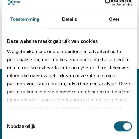
read more
Toestemming
Details
Over
Deze website maakt gebruik van cookies
We gebruiken cookies om content en advertenties te
personaliseren, om functies voor social media te bieden
en om ons websiteverkeer te analyseren. Ook delen we
informatie over uw gebruik van onze site met onze
partners voor social media, adverteren en analyse. Deze
partners kunnen deze gegevens combineren met andere
informatie die u aan ze heeft verstrekt of die ze hebben
verzameld op basis van uw gebruik van hun services.
Toestemmingsselectie
Bezoek onze
cookiebeleid pagina
CONNECTING THE DOTS
Noodzakelijk
Forma ondersteunt u in het implementeren en onderhouden
van uw managementsystemen of andere begeleidings- of