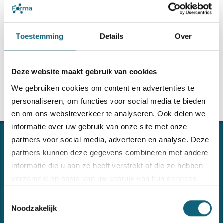
locatie in de regio.
Toestemming
Details
Over
read more
Deze website maakt gebruik van cookies
We gebruiken cookies om content en advertenties te
personaliseren, om functies voor social media te bieden
en om ons websiteverkeer te analyseren. Ook delen we
informatie over uw gebruik van onze site met onze
partners voor social media, adverteren en analyse. Deze
partners kunnen deze gegevens combineren met andere
informatie die u aan ze heeft verstrekt of die ze hebben
verzameld op basis van uw gebruik van hun services.
Toestemmingsselectie
Bezoek onze
cookiebeleid pagina
Noodzakelijk
CONNECTING THE DOTS
Forma ondersteunt u in het implementeren en onderhouden