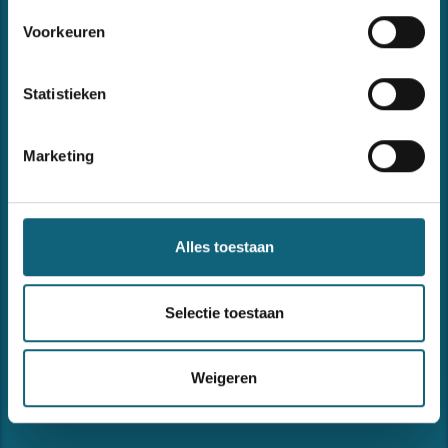
van uw managementsystemen of andere begeleidings- of
Voorkeuren
opleidingsvragen omtrent kwaliteit, veiligheid, milieu en
informatieveiligheid.
Statistieken
Marketing
Recent nieuws
Alles toestaan
Forma opnieuw ISO 9001- en ISO 27001-gecertificeerd
Selectie toestaan
27 februari 2026
Hervorming KMO-portefeuille 2026
Weigeren
30 januari 2026