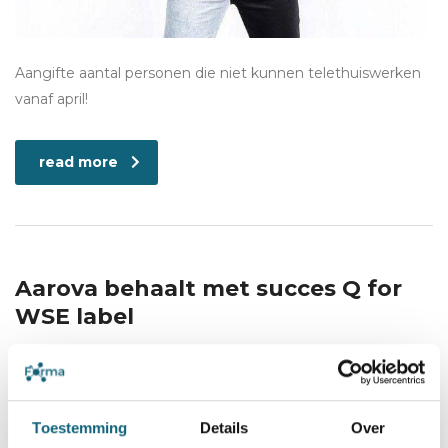
Aangifte aantal personen die niet kunnen telethuiswerken
vanaf april!
read more
Aarova behaalt met succes Q for
WSE label
9 maart 2021
Category:
Begeleiding
Toestemming
Details
Over