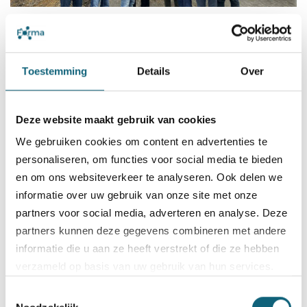
Het Jan Yperman Ziekenhuis zet fors in op de beveiliging
van privacygevoelige informatie. Eind 2022 mochten ze als
tweede West-Vlaams ziekenhuis hun ISO 27001-certificaat
Toestemming
Details
Over
ontvangen.
Deze website maakt gebruik van cookies
read more
We gebruiken cookies om content en advertenties te
personaliseren, om functies voor social media te bieden
en om ons websiteverkeer te analyseren. Ook delen we
informatie over uw gebruik van onze site met onze
LEARN & CONNECT:
partners voor social media, adverteren en analyse. Deze
Cyberbeveiliging in de industriële
partners kunnen deze gegevens combineren met andere
informatie die u aan ze heeft verstrekt of die ze hebben
sector
verzameld op basis van uw gebruik van hun services.
Toestemmingsselectie
27 oktober 2022
Bezoek onze
cookiebeleid pagina