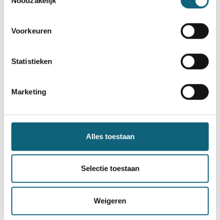
Noodzakelijk
Categories:
Forma, Infosessie, Kennisdeling
Voorkeuren
Statistieken
Marketing
Alles toestaan
Forma organiseert samen met Soteria en Brand
Compliance een Learn&Connect event over
Selectie toestaan
cyberbeveiliging in de industriële sector.
Weigeren
read more