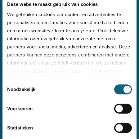
Deze website maakt gebruik van cookies
We gebruiken cookies om content en advertenties te
personaliseren, om functies voor social media te bieden
en om ons websiteverkeer te analyseren. Ook delen we
informatie over uw gebruik van onze site met onze
partners voor social media, adverteren en analyse. Deze
CONNECTING THE DOTS
partners kunnen deze gegevens combineren met andere
Forma ondersteunt u in het implementeren en onderhouden
informatie die u aan ze heeft verstrekt of die ze hebben
van uw managementsystemen of andere begeleidings- of
opleidingsvragen omtrent kwaliteit, veiligheid, milieu en
verzameld op basis van uw gebruik van hun services.
informatieveiligheid.
Toestemmingsselectie
Bezoek onze
cookiebeleid pagina
Noodzakelijk
Voorkeuren
Recent nieuws
Statistieken