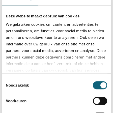
Deze website maakt gebruik van cookies
We gebruiken cookies om content en advertenties te
personaliseren, om functies voor social media te bieden
en om ons websiteverkeer te analyseren. Ook delen we
informatie over uw gebruik van onze site met onze
partners voor social media, adverteren en analyse. Deze
partners kunnen deze gegevens combineren met andere
informatie die u aan ze heeft verstrekt of die ze hebben
Na de lancering van Sufficio 2.0 worden de begeleiders van
verzameld op basis van uw gebruik van hun services.
Forma klaargestoomd om met de nieuwe versie aan de
slag te gaan.
Toestemmingsselectie
Bezoek onze
cookiebeleid pagina
Noodzakelijk
read more
Voorkeuren