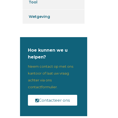
Tool
Wetgeving
Hoe kunnen we u
helpen?
Neem contact op met ons
kantoor of laat uw vraag
achter via ons
contactformulier.
Contacteer ons