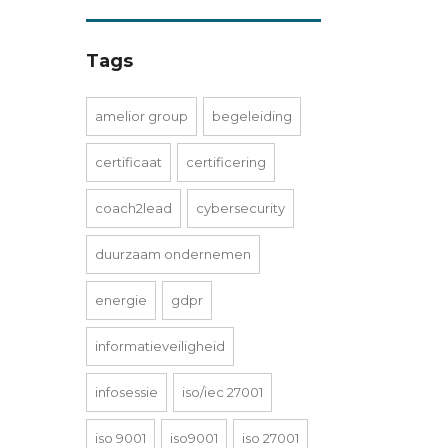
Tags
amelior group
begeleiding
certificaat
certificering
coach2lead
cybersecurity
duurzaam ondernemen
energie
gdpr
informatieveiligheid
infosessie
iso/iec 27001
iso 9001
iso9001
iso 27001