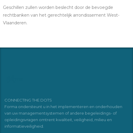
Geschillen zullen worden beslecht door de bevoegde
rechtbanken van het gerechtelijk arrondissement West-
Vlaanderen.
CONNECTING THE DOTS
Forma ondersteunt u in het implementeren en onderhouden
van uw managementsystemen of andere begeleidings- of
opleidingsvragen omtrent kwaliteit, veiligheid, milieu en
informatieveiligheid.