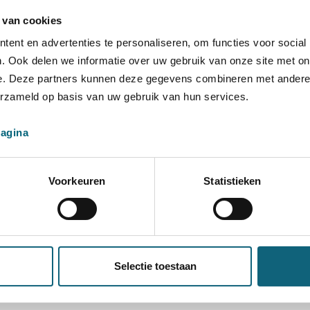
or het goed functioneren van deze website. Deze cookies kan je n
zoeken (trafiek) te meten. Zo weten we onder meer hoeveel kee
 van cookies
 onze website te verbeteren of om na te gaan voor welk onderw
ent en advertenties te personaliseren, om functies voor social
oorafgaandelijk jouw toestemming gevraagd. Je kan dus weiger
. Ook delen we informatie over uw gebruik van onze site met on
e. Deze partners kunnen deze gegevens combineren met andere i
erzameld op basis van uw gebruik van hun services.
ookie-melding bij het eerste bezoek aan de website.
kies
pagina
Voorkeuren
Statistieken
nze cookies te aanvaarden. Je kan de cookies weigeren of blokk
.
 als je deze ook wenst te verwijderen, dan kan je hiervoor een ins
 doen.
Selectie toestaan
n-gegevens-wissen-websites-opgeslagen
nl