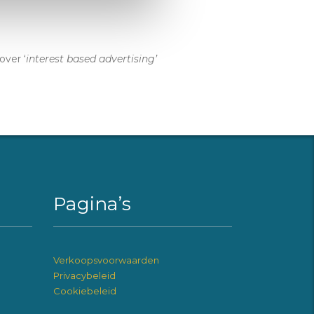
over ‘
interest based advertising’
Pagina’s
Verkoopsvoorwaarden
Privacybeleid
Cookiebeleid