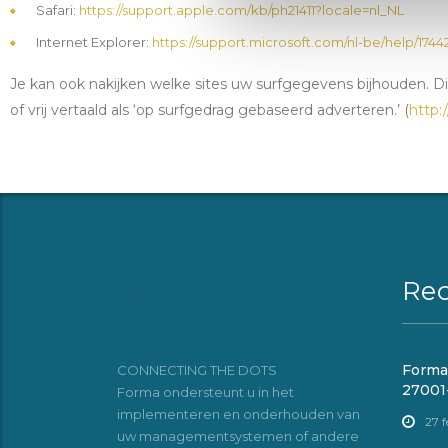
Safari:
https://support.apple.com/kb/ph21411?locale=nl_NL
Internet Explorer:
https://support.microsoft.com/nl-be/help/17
Je kan ook nakijken welke sites uw surfgegevens bijhouden. Dit 
of vrij vertaald als ‘op surfgedrag gebaseerd adverteren.’ (
http:
Rec
Forma
CONNECTING THE DOTS
27001-
Forma ondersteunt u in het
implementeren en onderhouden van
27 
uw managementsystemen of andere