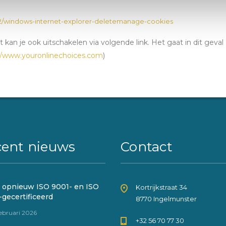
442/windows-internet-explorer-deletemanage-cookies
kan je ook uitschakelen via volgende link. Het gaat in dit geval 
//www.youronlinechoices.com
)
ent nieuws
Contact
 opnieuw ISO 9001- en ISO
Kortrijkstraat 34
gecertificeerd
8770 Ingelmunster
februari 2026
+32 56 70 77 30