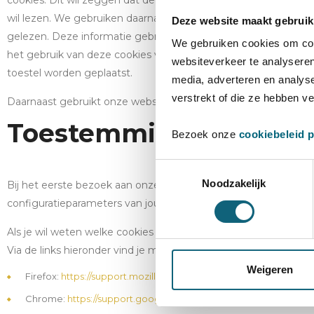
cookies. Dit wil zeggen dat deze cookies noodzakelijk zijn vo
wil lezen. We gebruiken daarnaast ook cookies om websitebe
Deze website maakt gebruik
gelezen. Deze informatie gebruiken we enkel om de inhoud van
We gebruiken cookies om cont
het gebruik van deze cookies voor analysedoeleinden wordt v
websiteverkeer te analyseren
toestel worden geplaatst.
media, adverteren en analys
verstrekt of die ze hebben v
Daarnaast gebruikt onze website ook nog een cookie voor de c
Toestemming voor coo
Bezoek onze
cookiebeleid 
Toestemmingsselectie
Noodzakelijk
Bij het eerste bezoek aan onze website krijg je de vraag om o
configuratieparameters van jouw navigatiesysteem te wijzigen
Als je wil weten welke cookies op jouw toestel zijn geplaatst of
Via de links hieronder vind je meer uitleg over hoe je dit moet
Weigeren
Firefox:
https://support.mozilla.org/nl/kb/cookies-verwijdere
Chrome:
https://support.google.com/chrome/answer/95647?hl=