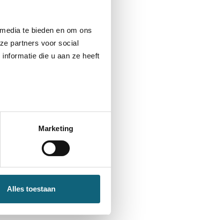
iet weigeren als je onze website
r een bepaalde pagina wordt
erp er veel interesse is. Voor
 media te bieden en om ons
en dat deze cookies op jouw
ze partners voor social
nformatie die u aan ze heeft
Marketing
eren door de
telling in je browser gebruiken.
Alles toestaan