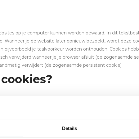
 websites op je computer kunnen worden bewaard. In dit tekstbes
ite. Wanneer je de website later opnieuw bezoekt, wordt deze c
an bijvoorbeeld je taalvoorkeur worden onthouden. Cookies heb
h verwijderd wanneer je je browser afsluit (de zogenaamde sess
e handmatig verwijdert (de zogenaamde persistent cookie).
cookies?
uw gebruikersvoorkeuren te onderscheiden van die van andere ge
eer je onze website bezoekt. Het laat ons ook toe om onze web
erscheiden qua functionaliteit, herkomst of bewaartermijn, maa
Details
kies enerzijds en alle andere cookies anderzijds. Onze website 