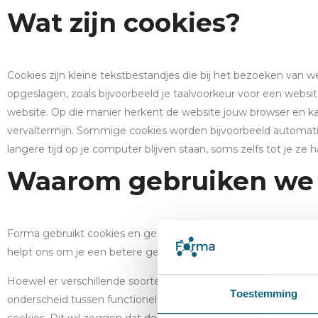
Wat zijn cookies?
Cookies zijn kleine tekstbestandjes die bij het bezoeken van
opgeslagen, zoals bijvoorbeeld je taalvoorkeur voor een webs
website. Op die manier herkent de website jouw browser en k
vervaltermijn. Sommige cookies worden bijvoorbeeld automatisc
langere tijd op je computer blijven staan, soms zelfs tot je z
Waarom gebruiken we 
Forma gebruikt cookies en gelijkaardige technologieën om jo
helpt ons om je een betere gebruikerservaring te bieden wann
Hoewel er verschillende soorten cookies bestaan, die zich ond
Toestemming
onderscheid tussen functionele of technisch noodzakelijke coo