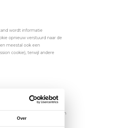
tand wordt informatie
ookie opnieuw verstuurd naar de
ben meestal ook een
ion cookie), terwijl andere
bruikers van onze website. Dit
site te optimaliseren.
kt de wetgeving hoofdzakelijk een
Over
maakt gebruik van functionele